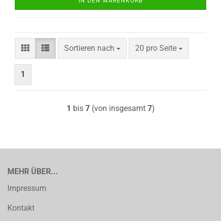
IN DEN WARENKORB
Sortieren nach
pro Seite
Sortieren nach
20 pro Seite
1
1
bis
7
(von insgesamt
7
)
MEHR ÜBER...
Impressum
Kontakt