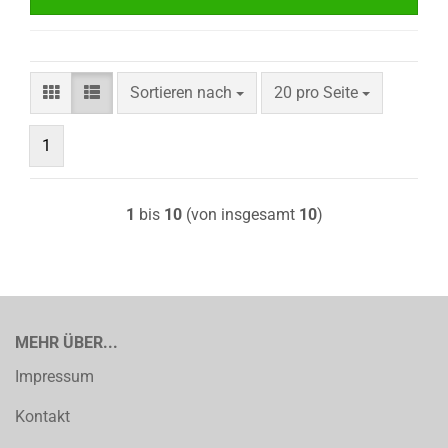
Sortieren nach
pro Seite
Sortieren nach
20 pro Seite
1
1
bis
10
(von insgesamt
10
)
MEHR ÜBER...
Impressum
Kontakt