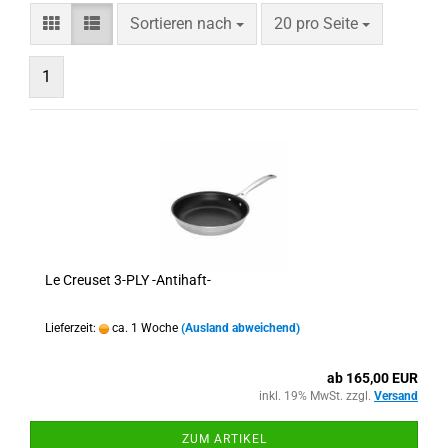
Sortieren nach
pro Seite
Sortieren nach
20 pro Seite
1
Le Creuset 3-PLY -Antihaft-
Lieferzeit:
ca. 1 Woche
(Ausland abweichend)
ab 165,00 EUR
inkl. 19% MwSt. zzgl.
Versand
ZUM ARTIKEL