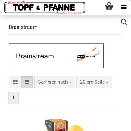
Brainstream
Sortieren nach
pro Seite
Sortieren nach
20 pro Seite
1