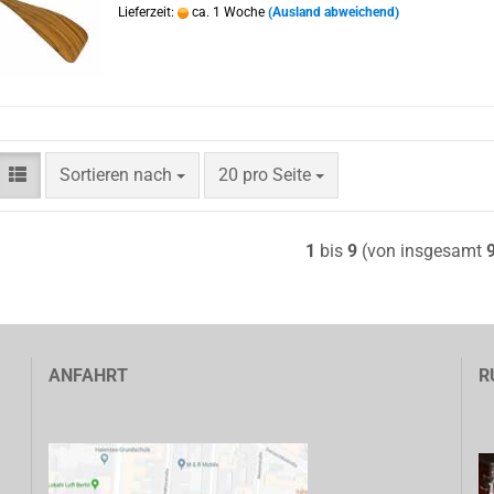
Lieferzeit:
ca. 1 Woche
(Ausland abweichend)
Sortieren nach
pro Seite
Sortieren nach
20 pro Seite
1
bis
9
(von insgesamt
ANFAHRT
R