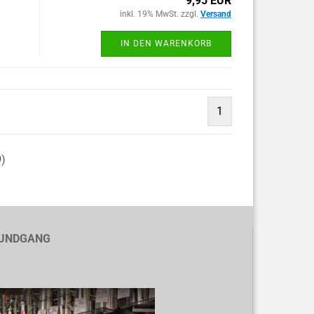
9,95 EUR
inkl. 19% MwSt. zzgl.
Versand
IN DEN WARENKORB
1
9
)
UNDGANG