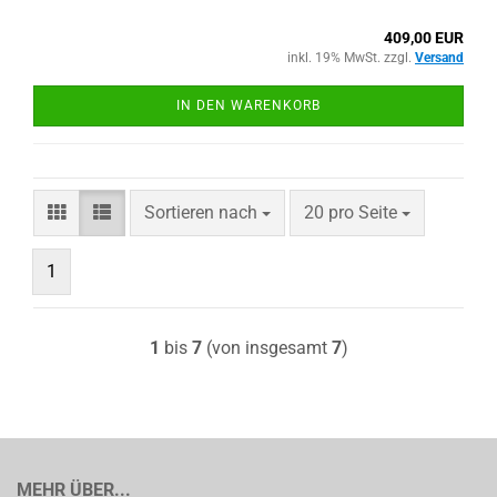
409,00 EUR
inkl. 19% MwSt. zzgl.
Versand
IN DEN WARENKORB
Sortieren nach
pro Seite
Sortieren nach
20 pro Seite
1
1
bis
7
(von insgesamt
7
)
MEHR ÜBER...