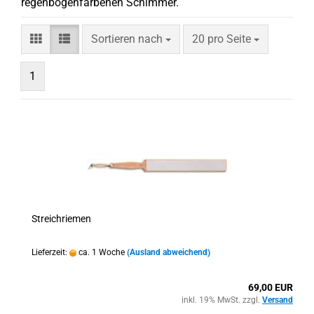
regenbogenfarbenen Schimmer.
Sortieren nach
pro Seite
Sortieren nach
20 pro Seite
1
Streichriemen
Lieferzeit:
ca. 1 Woche
(Ausland abweichend)
69,00 EUR
inkl. 19% MwSt. zzgl.
Versand