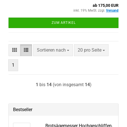
ab 175,00 EUR
inkl. 19% MwSt. zzgl.
Versand
ZUM ARTIKEL
Sortieren nach
pro Seite
Sortieren nach
20 pro Seite
1
1
bis
14
(von insgesamt
14
)
Bestseller
Brotsägemesser Hochgeschliffen,