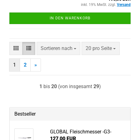
inkl. 19% MwSt. zzgl.
Versand
IN DEN WARENKORB
Sortieren nach
pro Seite
Sortieren nach
20 pro Seite
1
2
»
1
bis
20
(von insgesamt
29
)
Bestseller
GLOBAL Fleischmesser -G3-
127,00 EUR