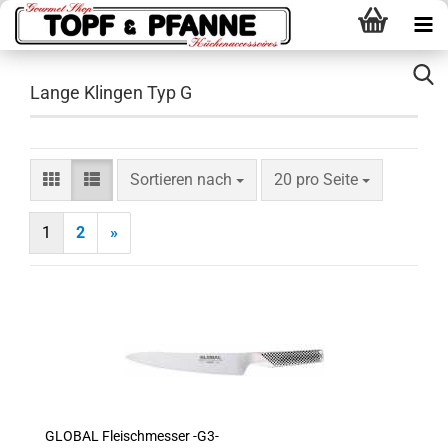
Lange Klingen Typ G
Sortieren nach
pro Seite
Sortieren nach
20 pro Seite
1
2
»
GLOBAL Fleischmesser -G3-