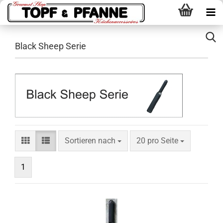
Black Sheep Serie
Sortieren nach
pro Seite
Sortieren nach
20 pro Seite
1