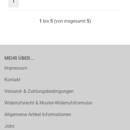
1
1
bis
5
(von insgesamt
5
)
MEHR ÜBER...
Impressum
Kontakt
Versand- & Zahlungsbedingungen
Widerrufsrecht & Muster-Widerrufsformular
Allgemeine Artikel Informationen
Jobs