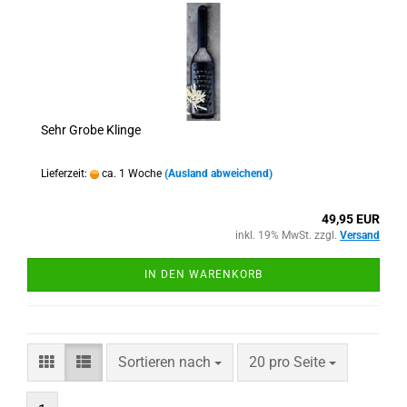
Sehr Grobe Klinge
Lieferzeit:
ca. 1 Woche
(Ausland abweichend)
49,95 EUR
inkl. 19% MwSt. zzgl.
Versand
IN DEN WARENKORB
Sortieren nach
pro Seite
Sortieren nach
20 pro Seite