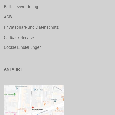
Batterieverordnung
AGB
Privatsphäre und Datenschutz
Callback Service
Cookie Einstellungen
ANFAHRT