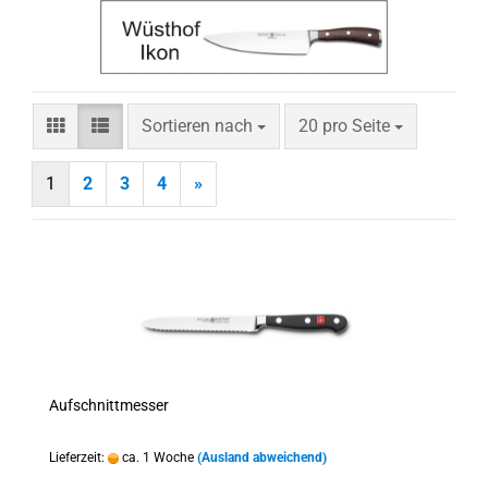
Sortieren nach
pro Seite
Sortieren nach
20 pro Seite
1
2
3
4
»
Aufschnittmesser
Lieferzeit:
ca. 1 Woche
(Ausland abweichend)