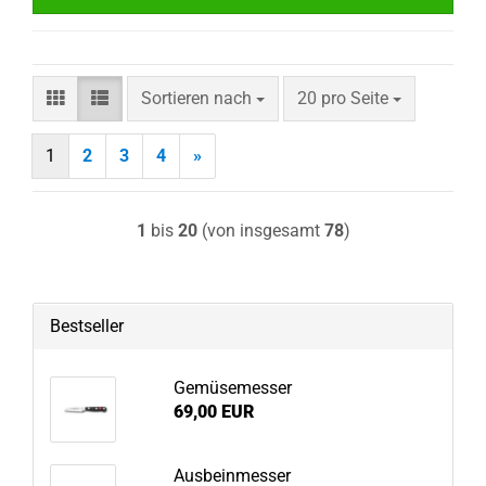
Sortieren nach
pro Seite
Sortieren nach
20 pro Seite
1
2
3
4
»
1
bis
20
(von insgesamt
78
)
Bestseller
Gemüsemesser
69,00 EUR
Ausbeinmesser