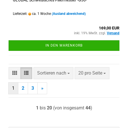
GLOBAL Schwedisches Filiermesser -G30-
Lieferzeit:
ca. 1 Woche
(Ausland abweichend)
169,00 EUR
inkl. 19% MwSt. zzgl.
Versand
IN DEN WARENKORB
Sortieren nach
pro Seite
Sortieren nach
20 pro Seite
1
2
3
»
1
bis
20
(von insgesamt
44
)