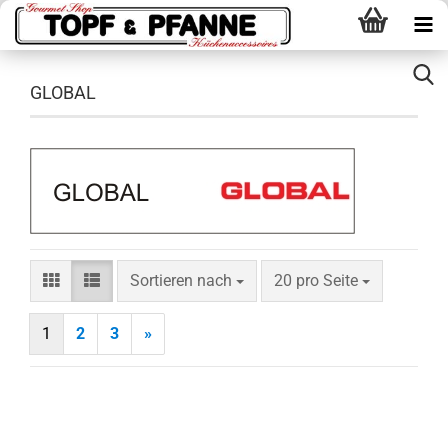
GLOBAL
Sortieren nach
pro Seite
Sortieren nach
20 pro Seite
1
2
3
»