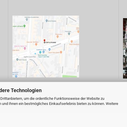
dere Technologien
rittanbietern, um die ordentliche Funktionsweise der Website zu
n und Ihnen ein bestmögliches Einkaufserlebnis bieten zu können. Weitere
Webshop erstellen
mit Gambio.de © 2026