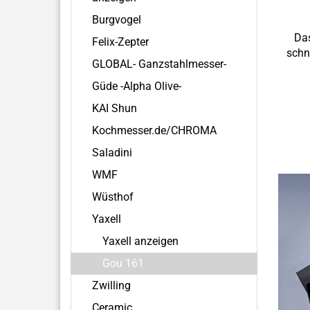
Burgvogel
Das
Felix-Zepter
schn
GLOBAL- Ganzstahlmesser-
Güde -Alpha Olive-
KAI Shun
Kochmesser.de/CHROMA
Saladini
WMF
Wüsthof
Yaxell
Yaxell anzeigen
Gou 161
Zwilling
Ceramic