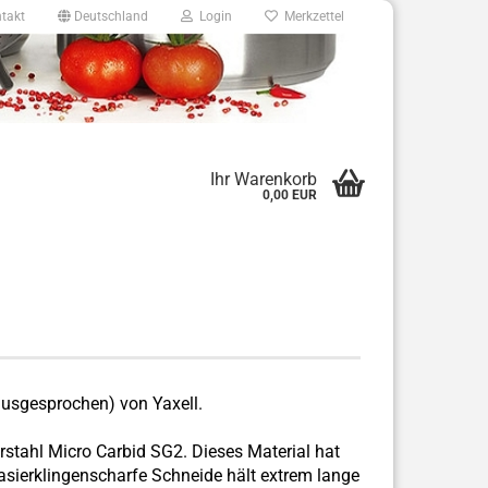
takt
Deutschland
Login
Merkzettel
8
Ihr Warenkorb
0,00 EUR
e.de
ausgesprochen) von Yaxell.
erstahl Micro Carbid SG2. Dieses Material hat
asierklingenscharfe Schneide hält extrem lange