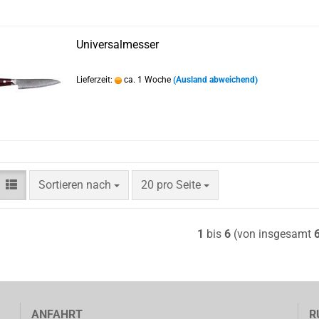
Universalmesser
Lieferzeit:
ca. 1 Woche
(Ausland abweichend)
Sortieren nach
pro Seite
Sortieren nach
20 pro Seite
1
bis
6
(von insgesamt
ANFAHRT
R