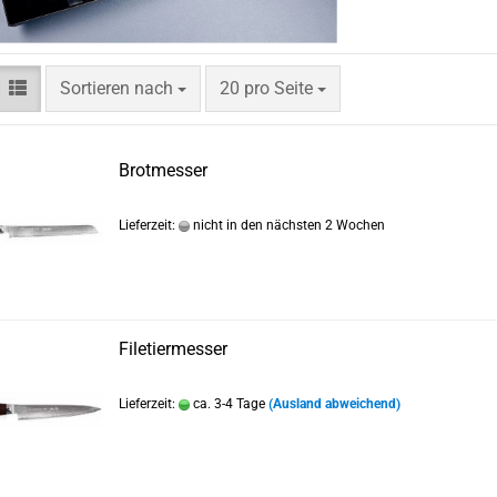
Sortieren nach
pro Seite
Sortieren nach
20 pro Seite
Brotmesser
Lieferzeit:
nicht in den nächsten 2 Wochen
Filetiermesser
Lieferzeit:
ca. 3-4 Tage
(Ausland abweichend)