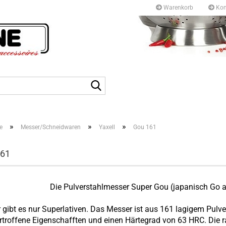
Warenkorb
Kon
Kurfürstendamm 97/9
10709 Berlin
Suche...
Tel: +49 30327 55 80
E-mail: info@topf-pfann
»
»
»
e
Messer/Schneidwaren
Yaxell
Gou 161
161
Die Pulverstahlmesser Super Gou (japanisch Go 
r gibt es nur Superlativen. Das Messer ist aus 161 lagigem Pulv
troffene Eigenschafften und einen Härtegrad von 63 HRC. Die r