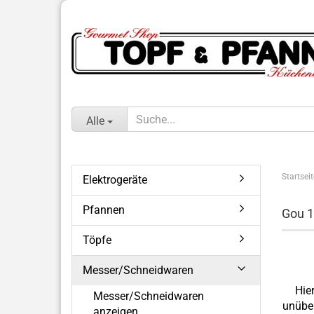
Alle
Startseit
Elektrogeräte
Pfannen
Gou 
Töpfe
Messer/Schneidwaren
Hie
Messer/Schneidwaren
unüber
anzeigen