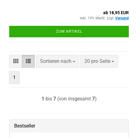
ab 18,95 EUR
inkl. 19% MwSt. zzgl.
Versand
ZUM ARTIKEL
Sortieren nach
pro Seite
Sortieren nach
20 pro Seite
1
1
bis
7
(von insgesamt
7
)
Bestseller