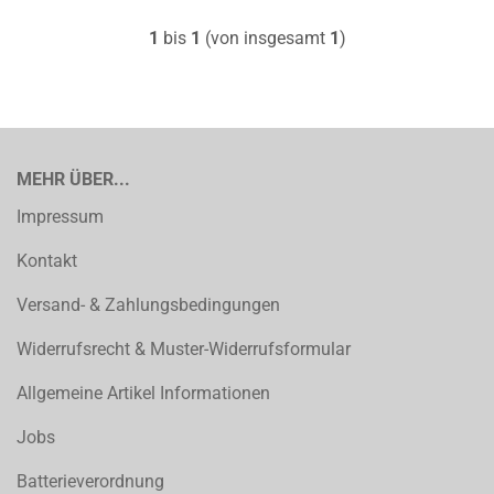
1
bis
1
(von insgesamt
1
)
MEHR ÜBER...
Impressum
Kontakt
Versand- & Zahlungsbedingungen
Widerrufsrecht & Muster-Widerrufsformular
Allgemeine Artikel Informationen
Jobs
Batterieverordnung