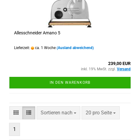
Allesschneider Amano 5
Lieferzeit:
ca. 1 Woche
(Ausland abweichend)
239,00 EUR
inkl. 19% MwSt. zzgl.
Versand
IN DEN WARENKORB
Sortieren nach
pro Seite
Sortieren nach
20 pro Seite
1