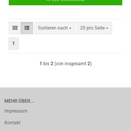
Sortieren nach
pro Seite
Sortieren nach
20 pro Seite
1
1
bis
2
(von insgesamt
2
)
MEHR ÜBER...
Impressum
Kontakt