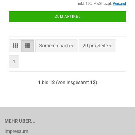
inkl. 19% MwSt. zzgl.
Versand
ZUM ARTIKEL
Sortieren nach
pro Seite
Sortieren nach
20 pro Seite
1
1
bis
12
(von insgesamt
12
)
MEHR ÜBER...
Impressum