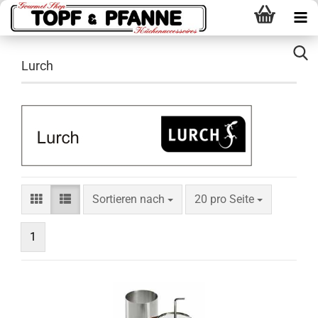
Lurch
Sortieren nach
pro Seite
Sortieren nach
20 pro Seite
1