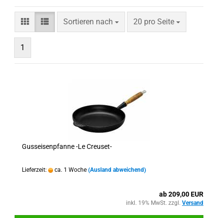
Sortieren nach
pro Seite
Sortieren nach
20 pro Seite
1
Gusseisenpfanne -Le Creuset-
Lieferzeit:
ca. 1 Woche
(Ausland abweichend)
ab 209,00 EUR
inkl. 19% MwSt. zzgl.
Versand