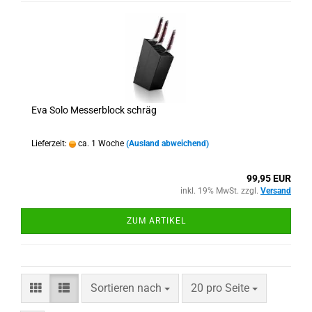
Eva Solo Messerblock schräg
Lieferzeit:
ca. 1 Woche
(Ausland abweichend)
99,95 EUR
inkl. 19% MwSt. zzgl.
Versand
ZUM ARTIKEL
Sortieren nach
pro Seite
Sortieren nach
20 pro Seite