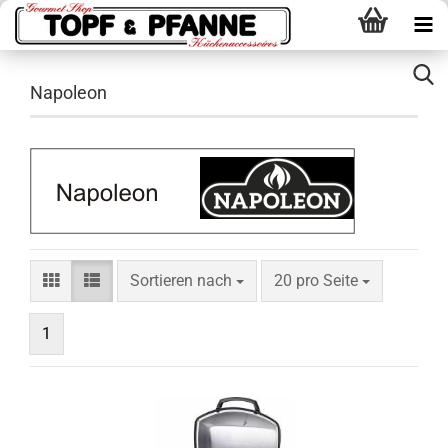
Napoleon
Sortieren nach
pro Seite
Sortieren nach
20 pro Seite
1