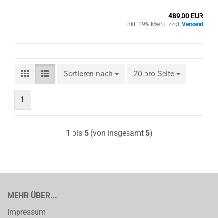
489,00 EUR
inkl. 19% MwSt. zzgl.
Versand
Sortieren nach
pro Seite
Sortieren nach
20 pro Seite
1
1
bis
5
(von insgesamt
5
)
MEHR ÜBER...
Impressum