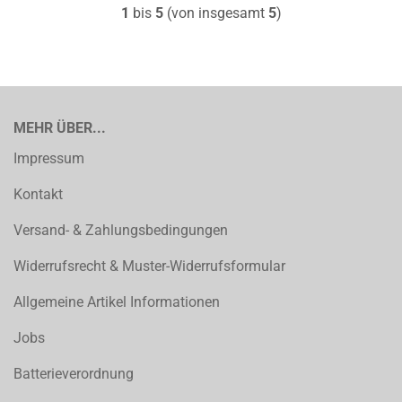
1
bis
5
(von insgesamt
5
)
MEHR ÜBER...
Impressum
Kontakt
Versand- & Zahlungsbedingungen
Widerrufsrecht & Muster-Widerrufsformular
Allgemeine Artikel Informationen
Jobs
Batterieverordnung