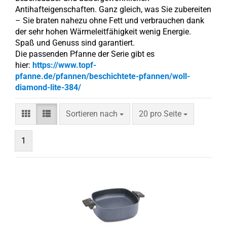
Antihafteigenschaften. Ganz gleich, was Sie zubereiten
– Sie braten nahezu ohne Fett und verbrauchen dank
der sehr hohen Wärmeleitfähigkeit wenig Energie.
Spaß und Genuss sind garantiert.
Die passenden Pfanne der Serie gibt es
hier:
https://www.topf-
pfanne.de/pfannen/beschichtete-pfannen/woll-
diamond-lite-384/
Sortieren nach
pro Seite
Sortieren nach
20 pro Seite
1