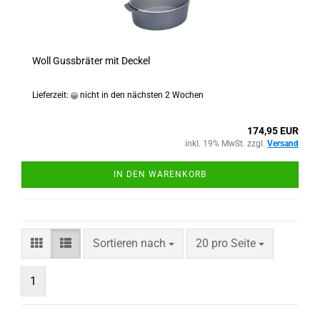
Woll Gussbräter mit Deckel
Lieferzeit:
nicht in den nächsten 2 Wochen
174,95 EUR
inkl. 19% MwSt. zzgl.
Versand
IN DEN WARENKORB
Sortieren nach
pro Seite
Sortieren nach
20 pro Seite
1