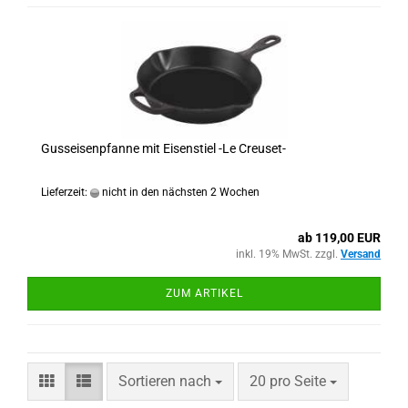
Gusseisenpfanne mit Eisenstiel -Le Creuset-
Lieferzeit:
nicht in den nächsten 2 Wochen
ab 119,00 EUR
inkl. 19% MwSt. zzgl.
Versand
ZUM ARTIKEL
Sortieren nach
pro Seite
Sortieren nach
20 pro Seite