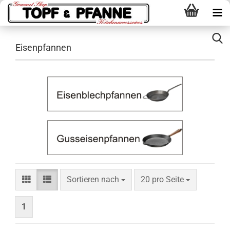
Eisenpfannen
Sortieren nach
pro Seite
Sortieren nach
20 pro Seite
1