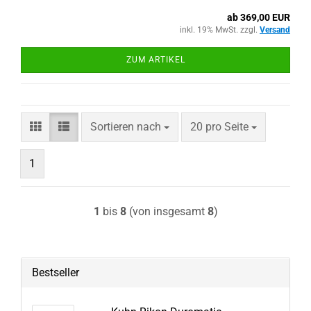
ab 369,00 EUR
inkl. 19% MwSt. zzgl.
Versand
ZUM ARTIKEL
Sortieren nach
pro Seite
Sortieren nach
20 pro Seite
1
1
bis
8
(von insgesamt
8
)
Bestseller