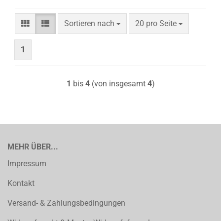
Sortieren nach
pro Seite
Sortieren nach
20 pro Seite
1
1
bis
4
(von insgesamt
4
)
MEHR ÜBER...
Impressum
Kontakt
Versand- & Zahlungsbedingungen