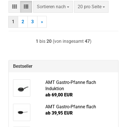
Sortieren nach
pro Seite
Sortieren nach
20 pro Seite
1
2
3
»
1
bis
20
(von insgesamt
47
)
Bestseller
AMT Gastro-Pfanne flach
Induktion
ab 69,00 EUR
AMT Gastro-Pfanne flach
ab 39,95 EUR