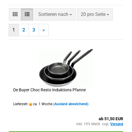
Sortieren nach
pro Seite
Sortieren nach
20 pro Seite
1
2
3
»
De Buyer Choc Resto Induktions Pfanne
Lieferzeit:
ca. 1 Woche
(Ausland abweichend)
ab 51,50 EUR
inkl. 19% MwSt. zzgl.
Versand