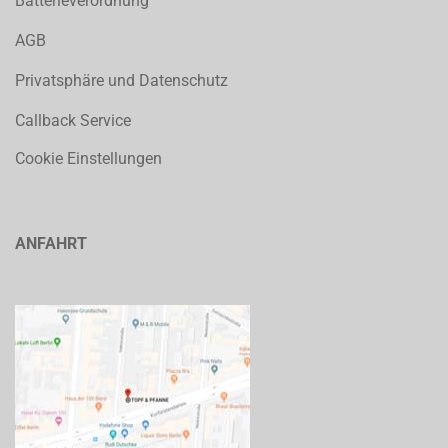
Batterieverordnung
AGB
Privatsphäre und Datenschutz
Callback Service
Cookie Einstellungen
ANFAHRT