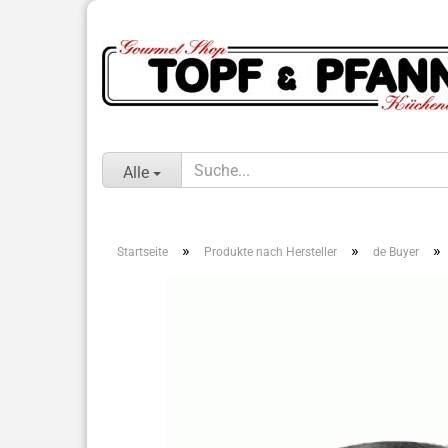
Alle
»
»
»
Startseite
Produkte nach Hersteller
de Buyer