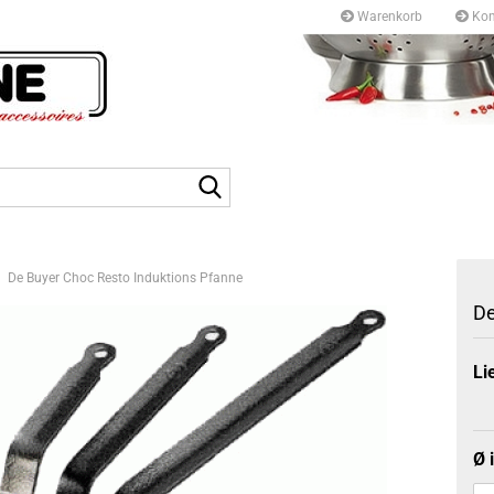
Warenkorb
Kon
Kurfürstendamm 97/9
10709 Berlin
Suche...
Tel: +49 30327 55 80
E-mail: info@topf-pfann
De Buyer Choc Resto Induktions Pfanne
De
Li
Ø 