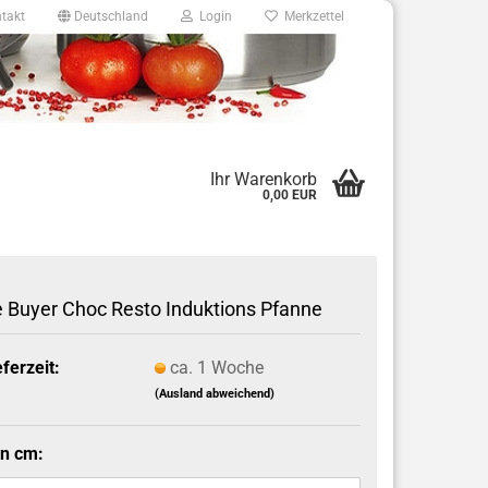
takt
Deutschland
Login
Merkzettel
8
Ihr Warenkorb
0,00 EUR
e.de
 Buyer Choc Resto Induktions Pfanne
eferzeit:
ca. 1 Woche
(Ausland abweichend)
in cm: