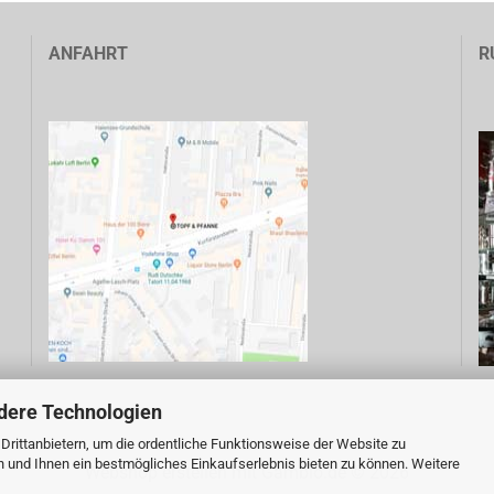
ANFAHRT
R
dere Technologien
rittanbietern, um die ordentliche Funktionsweise der Website zu
n und Ihnen ein bestmögliches Einkaufserlebnis bieten zu können. Weitere
Webshop erstellen
mit Gambio.de © 2026