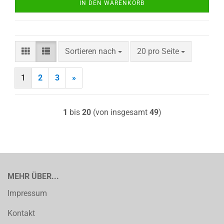
IN DEN WARENKORB
Sortieren nach
pro Seite
Sortieren nach
20 pro Seite
1
2
3
»
1
bis
20
(von insgesamt
49
)
MEHR ÜBER...
Impressum
Kontakt