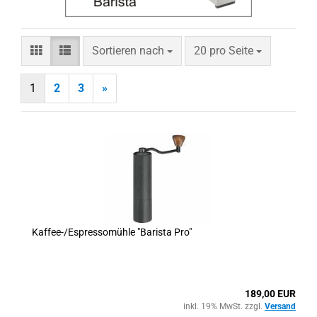
Sortieren nach
pro Seite
Sortieren nach
20 pro Seite
1
2
3
»
Kaffee-/Espressomühle "Barista Pro"
189,00 EUR
inkl. 19% MwSt. zzgl.
Versand