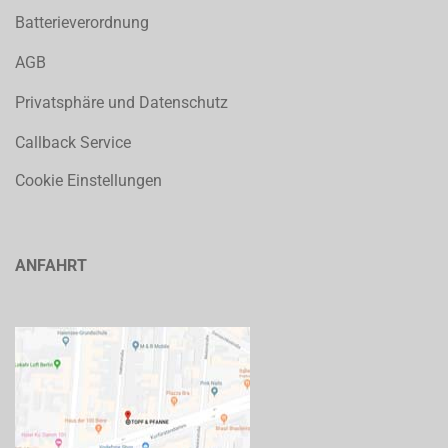
Batterieverordnung
AGB
Privatsphäre und Datenschutz
Callback Service
Cookie Einstellungen
ANFAHRT