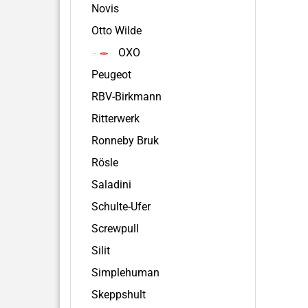
Novis
Otto Wilde
OXO
Peugeot
RBV-Birkmann
Ritterwerk
Ronneby Bruk
Rösle
Saladini
Schulte-Ufer
Screwpull
Silit
Simplehuman
Skeppshult