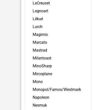
LeCreuset
Legnoart
Lékué
Lurch
Magimix
Marcato
Mastrad
Milantoast
MinoSharp
Mircoplane
Mono
Monopol/Famos/Westmark
Napoleon
Nesmuk