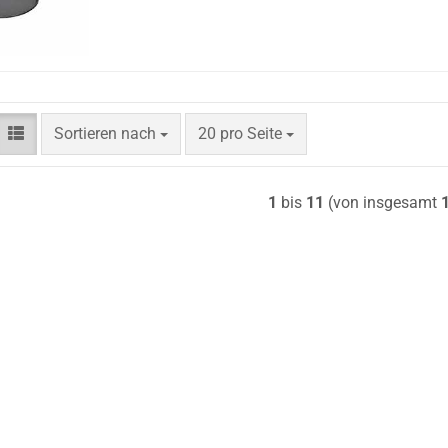
Sortieren nach
pro Seite
Sortieren nach
20 pro Seite
1
bis
11
(von insgesamt