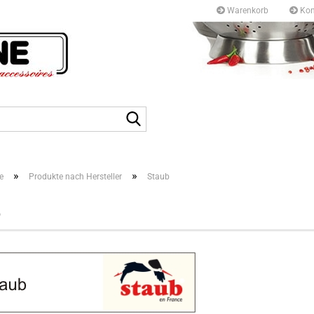
Warenkorb
Kon
Kurfürstendamm 97/9
10709 Berlin
Suche...
Tel: +49 30327 55 80
E-mail: info@topf-pfann
»
»
e
Produkte nach Hersteller
Staub
b