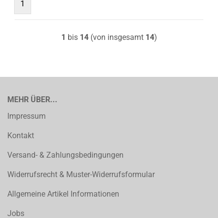
1
1
bis
14
(von insgesamt
14
)
MEHR ÜBER...
Impressum
Kontakt
Versand- & Zahlungsbedingungen
Widerrufsrecht & Muster-Widerrufsformular
Allgemeine Artikel Informationen
Jobs