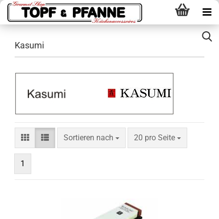
Kasumi
Sortieren nach
pro Seite
Sortieren nach
20 pro Seite
1