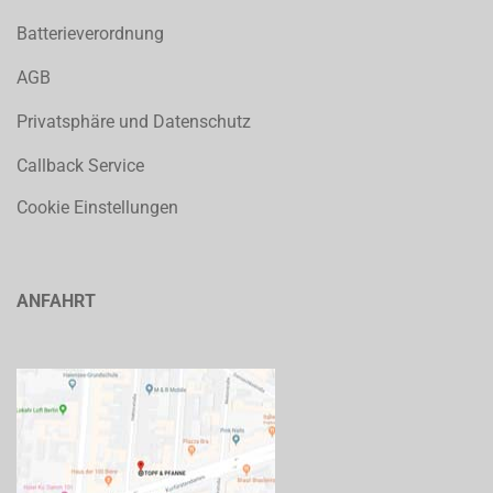
Batterieverordnung
AGB
Privatsphäre und Datenschutz
Callback Service
Cookie Einstellungen
ANFAHRT