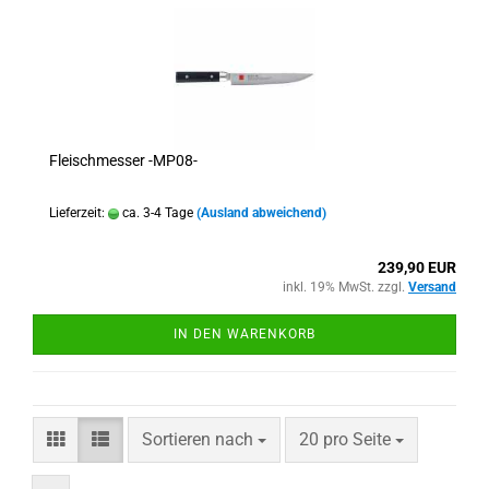
Fleischmesser -MP08-
Lieferzeit:
ca. 3-4 Tage
(Ausland abweichend)
239,90 EUR
inkl. 19% MwSt. zzgl.
Versand
IN DEN WARENKORB
Sortieren nach
pro Seite
Sortieren nach
20 pro Seite