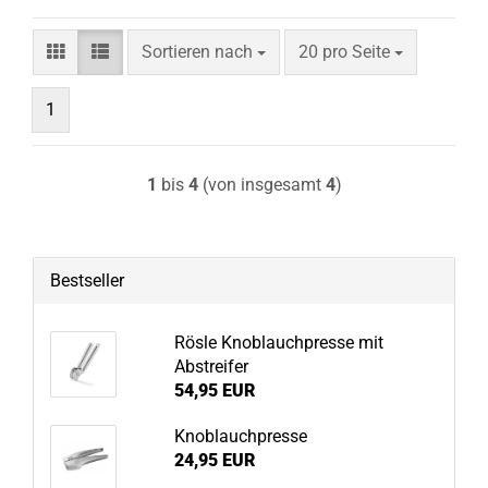
Sortieren nach
pro Seite
Sortieren nach
20 pro Seite
1
1
bis
4
(von insgesamt
4
)
Bestseller
Rösle Knoblauchpresse mit
Abstreifer
54,95 EUR
Knoblauchpresse
24,95 EUR