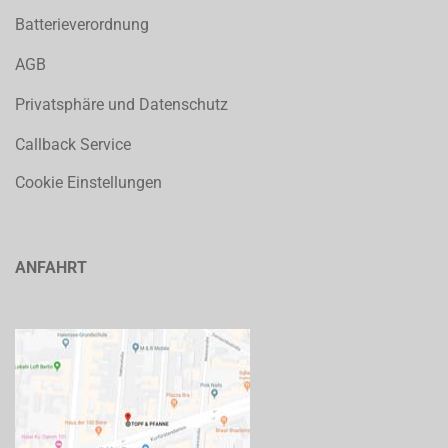
Batterieverordnung
AGB
Privatsphäre und Datenschutz
Callback Service
Cookie Einstellungen
ANFAHRT