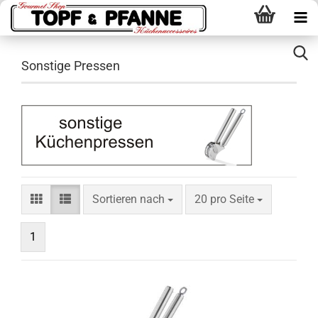
Sonstige Pressen
Sortieren nach
pro Seite
Sortieren nach
20 pro Seite
1