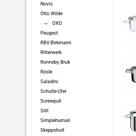
Novis
Otto Wilde
OXO
Peugeot
RBV-Birkmann
Ritterwerk
Ronneby Bruk
Rösle
Saladini
Schulte-Ufer
Screwpull
Silit
Simplehuman
Skeppshult