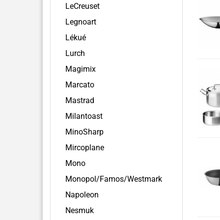
LeCreuset
Legnoart
Lékué
Lurch
Magimix
Marcato
Mastrad
Milantoast
MinoSharp
Mircoplane
Mono
Monopol/Famos/Westmark
Napoleon
Nesmuk