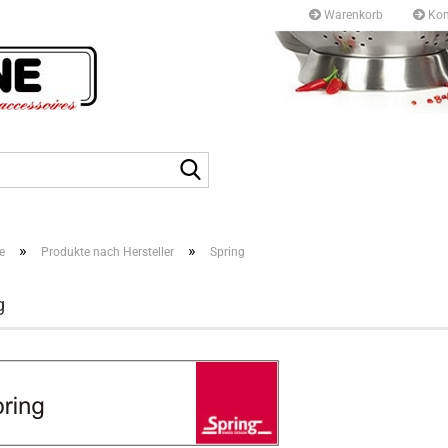
Warenkorb
Kon
Kurfürstendamm 97/9
10709 Berlin
Suche...
Tel: +49 30327 55 80
E-mail: info@topf-pfann
»
»
e
Produkte nach Hersteller
Spring
g