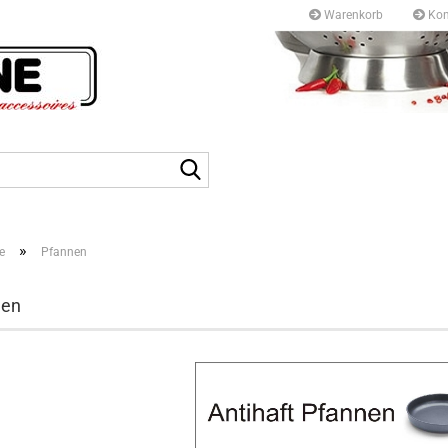
Warenkorb
Kon
Kurfürstendamm 97/9
10709 Berlin
Suche...
Tel: +49 30327 55 80
E-mail: info@topf-pfann
»
e
Pfannen
nen