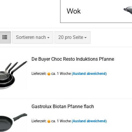
Sortieren nach
pro Seite
Sortieren nach
20 pro Seite
De Buyer Choc Resto Induktions Pfanne
Lieferzeit:
ca. 1 Woche
(Ausland abweichend)
Gastrolux Biotan Pfanne flach
Lieferzeit:
ca. 1 Woche
(Ausland abweichend)