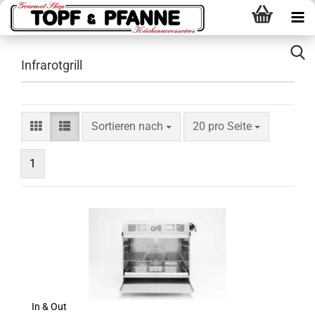
Infrarotgrill
Sortieren nach
pro Seite
Sortieren nach
20 pro Seite
1
In & Out