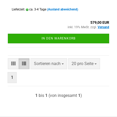
Lieferzeit:
ca. 3-4 Tage
(Ausland abweichend)
579,00 EUR
inkl. 19% MwSt. zzgl.
Versand
IN DEN WARENKORB
Sortieren nach
pro Seite
Sortieren nach
20 pro Seite
1
1
bis
1
(von insgesamt
1
)