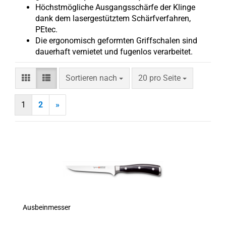
Höchstmögliche Ausgangsschärfe der Klinge
dank dem lasergestütztem Schärfverfahren,
PEtec.
Die ergonomisch geformten Griffschalen sind
dauerhaft vernietet und fugenlos verarbeitet.
Sortieren nach
pro Seite
Sortieren nach
20 pro Seite
1
2
»
Ausbeinmesser