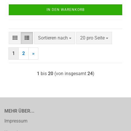
IN DEN WARENKORB
Sortieren nach
pro Seite
Sortieren nach
20 pro Seite
1
2
»
1
bis
20
(von insgesamt
24
)
MEHR ÜBER...
Impressum