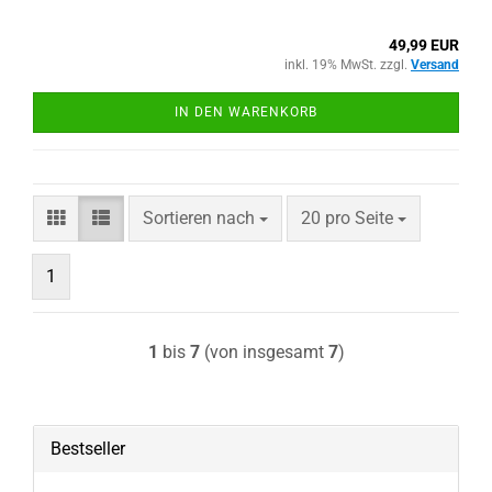
49,99 EUR
inkl. 19% MwSt. zzgl.
Versand
IN DEN WARENKORB
Sortieren nach
pro Seite
Sortieren nach
20 pro Seite
1
1
bis
7
(von insgesamt
7
)
Bestseller