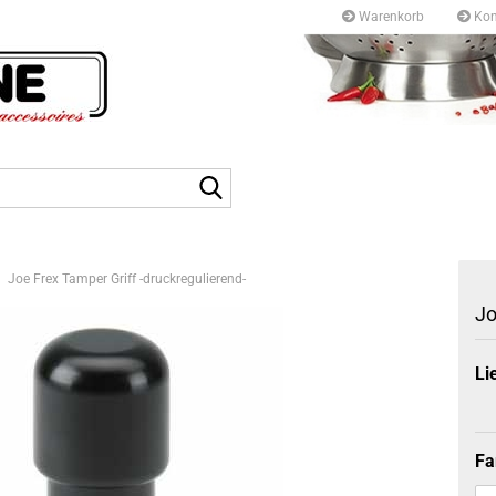
Warenkorb
Kon
Kurfürstendamm 97/9
10709 Berlin
Suche...
Tel: +49 30327 55 80
E-mail: info@topf-pfann
Joe Frex Tamper Griff -druckregulierend-
Jo
Li
Fa