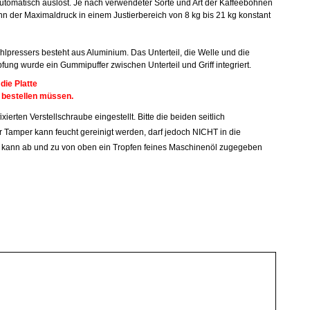
utomatisch auslöst. Je nach verwendeter Sorte und Art der Kaffeebohnen
n der Maximaldruck in einem Justierbereich von 8 kg bis 21 kg konstant
hlpressers besteht aus Aluminium. Das Unterteil, die Welle und die
fung wurde ein Gummipuffer zwischen Unterteil und Griff integriert.
die Platte
 bestellen müssen.
erten Verstellschraube eingestellt. Bitte die beiden seitlich
 Tamper kann feucht gereinigt werden, darf jedoch NICHT in die
kann ab und zu von oben ein Tropfen feines Maschinenöl zugegeben