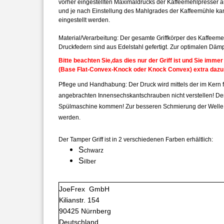
vorher eingestellten Maximaldrucks der Kaffeemehlpresser a
und je nach Einstellung des Mahlgrades der Kaffeemühle kan
eingestellt werden.
Material/Verarbeitung: Der gesamte Griffkörper des Kaffeeme
Druckfedern sind aus Edelstahl gefertigt. Zur optimalen Dämp
Bitte beachten Sie,das dies nur der Griff ist und Sie immer 
(Base Flat-Convex-Knock oder Knock Convex) extra dazu
Pflege und Handhabung: Der Druck wird mittels der im Kern fixi
angebrachten Innensechskantschrauben nicht verstellen! Der
Spülmaschine kommen! Zur besseren Schmierung der Welle 
werden.
Der Tamper Griff ist in 2 verschiedenen Farben erhältlich:
S
chwarz
S
ilber
JoeFrex GmbH
Kilianstr. 154
90425 Nürnberg
Deutschland