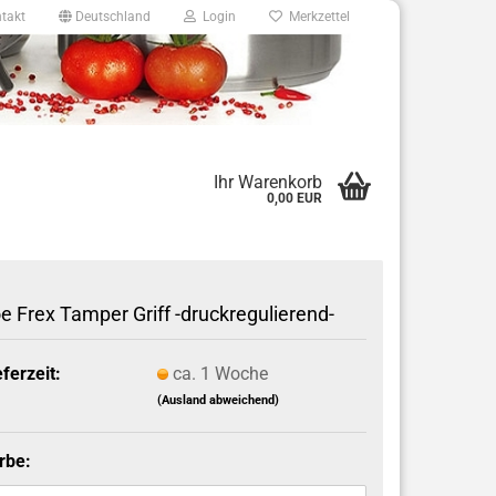
takt
Deutschland
Login
Merkzettel
8
Ihr Warenkorb
0,00 EUR
e.de
e Frex Tamper Griff -druckregulierend-
eferzeit:
ca. 1 Woche
(Ausland abweichend)
rbe: