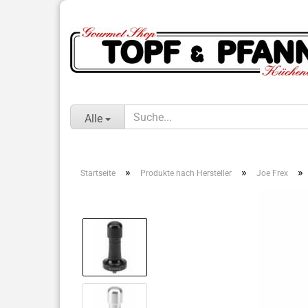
Alle
»
»
»
Startseite
Produkte nach Hersteller
Joe Frex