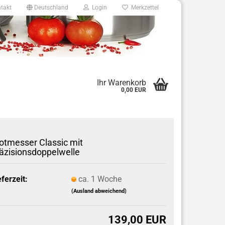
takt
Deutschland
Login
Merkzettel
8
Ihr Warenkorb
0,00 EUR
e.de
otmesser Classic mit
äzisionsdoppelwelle
eferzeit:
ca. 1 Woche
(Ausland abweichend)
139,00 EUR