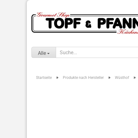
Alle
»
»
»
Startseite
Produkte nach Hersteller
Wüsthof