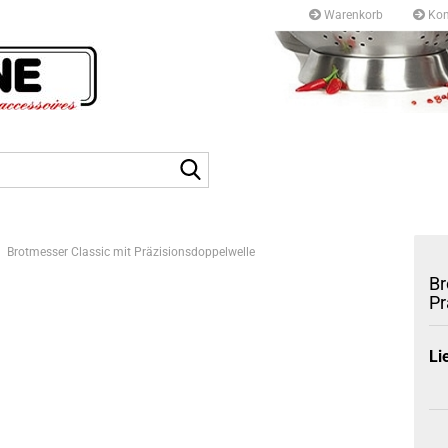
Warenkorb
Kon
Kurfürstendamm 97/9
10709 Berlin
Suche...
Tel: +49 30327 55 80
E-mail: info@topf-pfann
Brotmesser Classic mit Präzisionsdoppelwelle
Br
Pr
Li