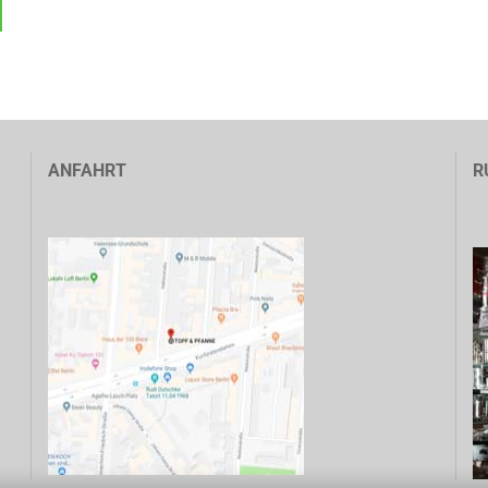
ANFAHRT
R