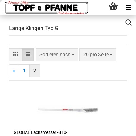
Lange Klingen Typ G
Sortieren nach
pro Seite
Sortieren nach
20 pro Seite
«
1
2
GLOBAL Lachsmesser -G10-