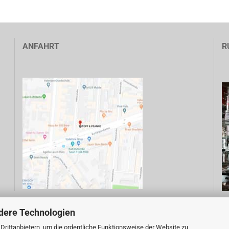
ANFAHRT
R
dere Technologien
rittanbietern, um die ordentliche Funktionsweise der Website zu