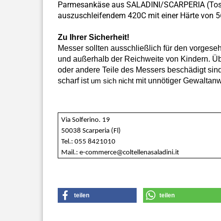
Parmesankäse aus SALADINI/SCARPERIA (Toska
auszuschleifendem 420C mit einer Härte von 
Zu Ihrer Sicherheit!
Messer sollten ausschließlich für den vorges
und außerhalb der Reichweite von Kindern. Über
oder andere Teile des Messers beschädigt sind
scharf ist
mit unnötiger Gewaltan
um sich nicht
Via Solferino. 19
50038 Scarperia (Fl)
Tel.: 055 8421010
Mail.: e-commerce@coltellenasaladini.it
teilen
teilen