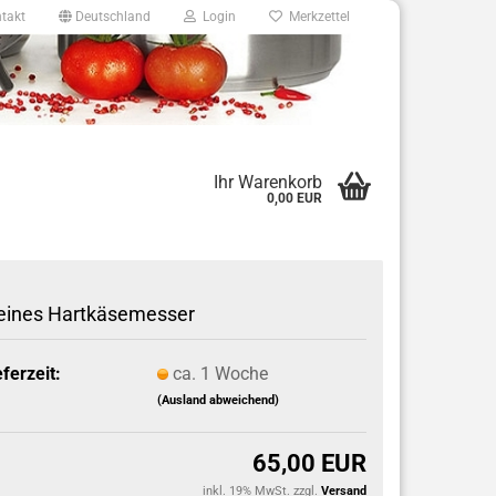
takt
Deutschland
Login
Merkzettel
8
Ihr Warenkorb
0,00 EUR
e.de
eines Hartkäsemesser
eferzeit:
ca. 1 Woche
(Ausland abweichend)
65,00 EUR
inkl. 19% MwSt. zzgl.
Versand