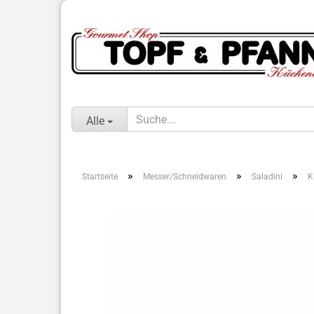
Alle
»
»
»
Startseite
Messer/Schneidwaren
Saladini
K