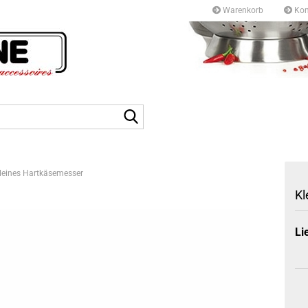
Warenkorb
Kon
Kurfürstendamm 97/9
10709 Berlin
Suche...
Tel: +49 30327 55 80
E-mail: info@topf-pfann
leines Hartkäsemesser
Kl
Li