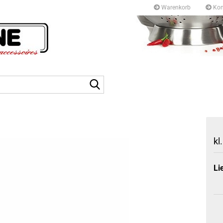
Warenkorb
Kon
Kurfürstendamm 97/9
10709 Berlin
Suche...
Tel: +49 30327 55 80
E-mail: info@topf-pfann
kl
Li