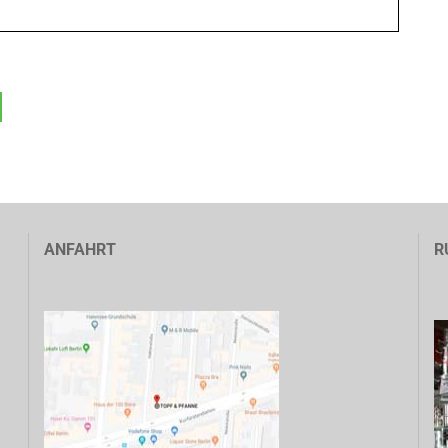
ANFAHRT
R