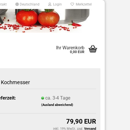
takt
Deutschland
Login
Merkzettel
8
Ihr Warenkorb
0,00 EUR
e.de
. Kochmesser
eferzeit:
ca. 3-4 Tage
(Ausland abweichend)
79,90 EUR
inkl. 19% MwSt. zzgl.
Versand