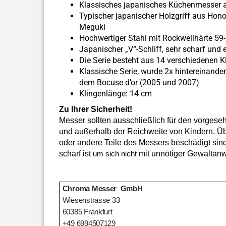
Klassisches japanisches Küchenmesser 
Typischer japanischer Holzgriff aus Hon
Meguki
Hochwertiger Stahl mit Rockwellhärte 59
Japanischer „V“-Schliff, sehr scharf und
Die Serie besteht aus 14 verschiedenen 
Klassische Serie, wurde 2x hintereinande
dem Bocuse d’or (2005 und 2007)
Klingenlänge: 14 cm
Zu Ihrer Sicherheit!
Messer sollten ausschließlich für den vorges
und außerhalb der Reichweite von Kindern. Über
oder andere Teile des Messers beschädigt sind
scharf ist
mit unnötiger Gewaltan
um sich nicht
Chroma Messer GmbH
Wiesenstrasse 33
60385 Frankfurt
+49 6994507129