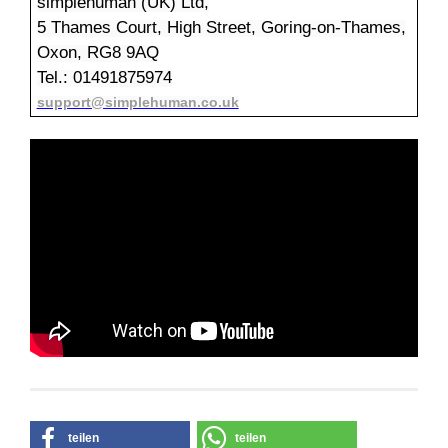
simplehuman (UK) Ltd,
5 Thames Court, High Street, Goring-on-Thames,
Oxon, RG8 9AQ
Tel.: 01491875974
support@simplehuman.co.uk
teilen
teilen