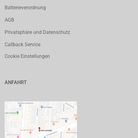
Batterieverordnung
AGB
Privatsphäre und Datenschutz
Callback Service
Cookie Einstellungen
ANFAHRT