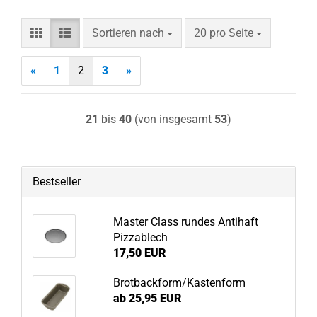
Sortieren nach
pro Seite
Sortieren nach
20 pro Seite
«
1
2
3
»
21
bis
40
(von insgesamt
53
)
Bestseller
Master Class rundes Antihaft
Pizzablech
17,50 EUR
Brotbackform/Kastenform
ab 25,95 EUR