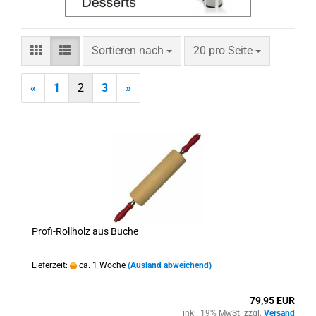
Sortieren nach
pro Seite
Sortieren nach
20 pro Seite
«
1
2
3
»
Profi-Rollholz aus Buche
Lieferzeit:
ca. 1 Woche
(Ausland abweichend)
79,95 EUR
inkl. 19% MwSt. zzgl.
Versand