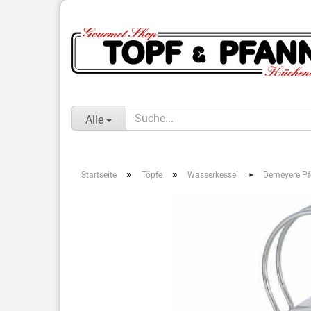
Alle
»
»
»
Startseite
Töpfe
Wasserkessel
Demeyere Pfe