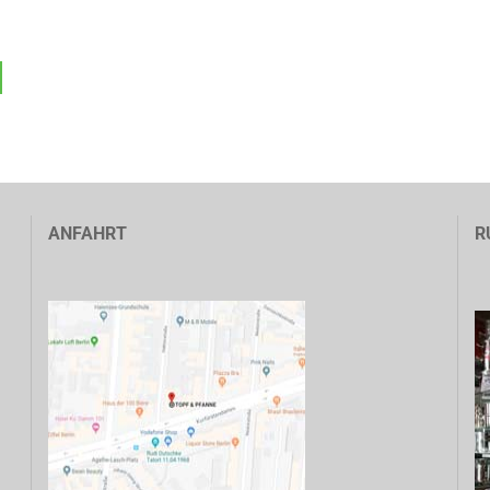
ANFAHRT
R