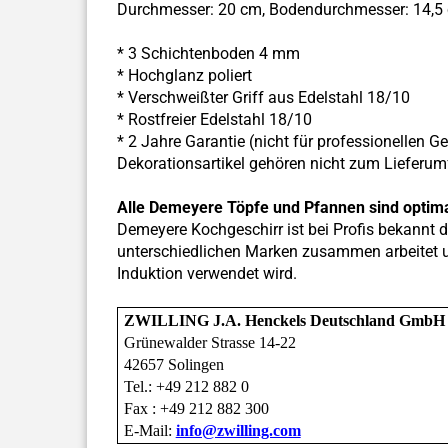
Durchmesser: 20 cm, Bodendurchmesser: 14,5 cm
* 3 Schichtenboden 4 mm
* Hochglanz poliert
* Verschweißter Griff aus Edelstahl 18/10
* Rostfreier Edelstahl 18/10
* 2 Jahre Garantie (nicht für professionellen G
Dekorationsartikel gehören nicht zum Lieferu
Alle Demeyere Töpfe und Pfannen sind optimal
Demeyere Kochgeschirr ist bei Profis bekannt da
unterschiedlichen Marken zusammen arbeitet u
Induktion verwendet wird.
ZWILLING J.A. Henckels Deutschland GmbH
Grünewalder Strasse 14-22
42657 Solingen
Tel.: +49 212 882 0
Fax : +49 212 882 300
E-Mail:
info@zwilling.com