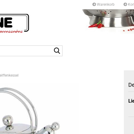
Warenkorb
Kon
Kurfürstendamm 97/9
10709 Berlin
Suche...
Tel: +49 30327 55 80
E-mail: info@topf-pfann
iffenkessel
De
Li