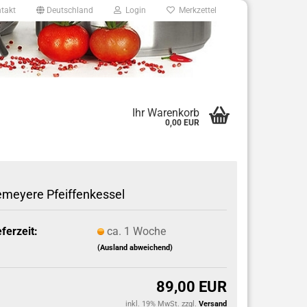
takt
Deutschland
Login
Merkzettel
8
Ihr Warenkorb
0,00 EUR
e.de
meyere Pfeiffenkessel
eferzeit:
ca. 1 Woche
(Ausland abweichend)
89,00 EUR
inkl. 19% MwSt. zzgl.
Versand