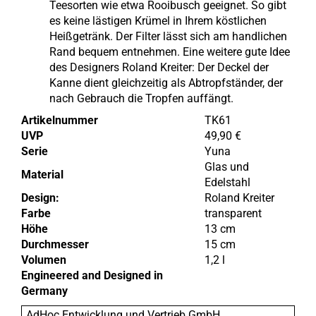
Teesorten wie etwa Rooibusch geeignet. So gibt
es keine lästigen Krümel in Ihrem köstlichen
Heißgetränk. Der Filter lässt sich am handlichen
Rand bequem entnehmen. Eine weitere gute Idee
des Designers Roland Kreiter: Der Deckel der
Kanne dient gleichzeitig als Abtropfständer, der
nach Gebrauch die Tropfen auffängt.
Artikelnummer
TK61
UVP
49,90 €
Serie
Yuna
Glas und
Material
Edelstahl
Design:
Roland Kreiter
Farbe
transparent
Höhe
13 cm
Durchmesser
15 cm
Volumen
1,2 l
Engineered and Designed in
Germany
AdHoc Entwicklung und Vertrieb GmbH