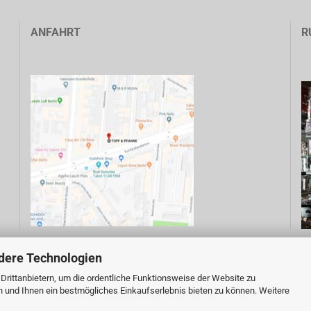
ANFAHRT
R
dere Technologien
rittanbietern, um die ordentliche Funktionsweise der Website zu
n und Ihnen ein bestmögliches Einkaufserlebnis bieten zu können. Weitere
Webshop erstellen
mit Gambio.de © 2026