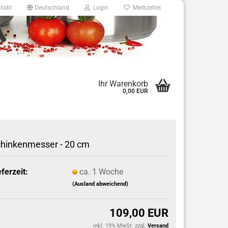
takt
Deutschland
Login
Merkzettel
8
Ihr Warenkorb
0,00 EUR
e.de
hinkenmesser - 20 cm
eferzeit:
ca. 1 Woche
(Ausland abweichend)
109,00 EUR
inkl. 19% MwSt. zzgl.
Versand