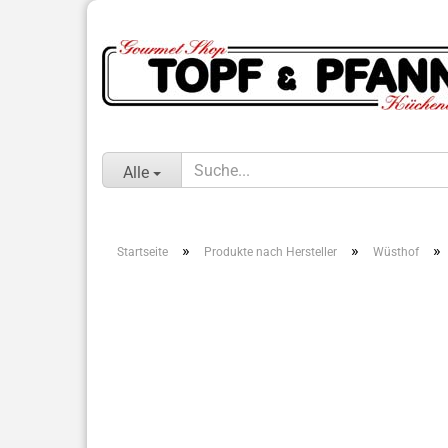
Alle
»
»
»
Startseite
Produkte nach Hersteller
Wüsthof