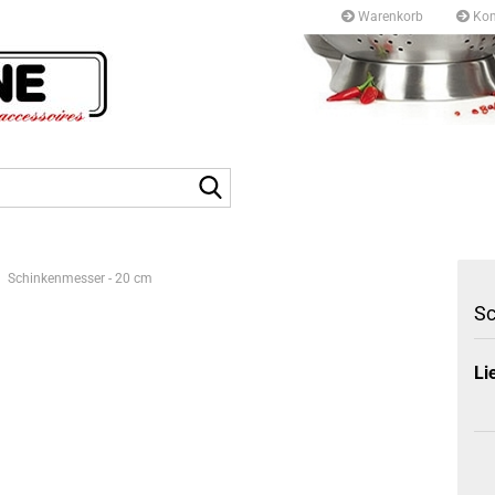
Warenkorb
Kon
Kurfürstendamm 97/9
10709 Berlin
Suche...
Tel: +49 30327 55 80
E-mail: info@topf-pfann
Schinkenmesser - 20 cm
Sc
Li