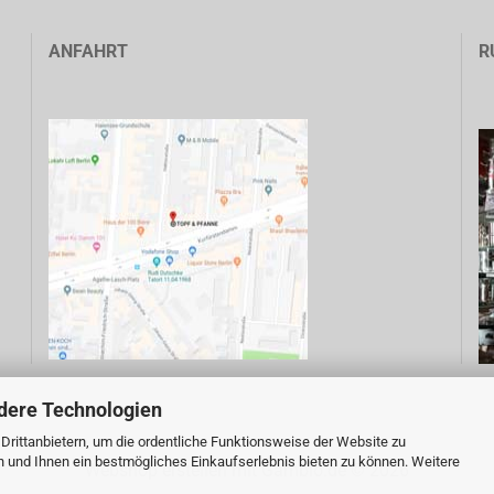
ANFAHRT
R
dere Technologien
rittanbietern, um die ordentliche Funktionsweise der Website zu
n und Ihnen ein bestmögliches Einkaufserlebnis bieten zu können. Weitere
Webshop erstellen
mit Gambio.de © 2026