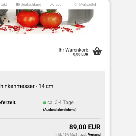
takt
Deutschland
Login
Merkzettel
8
Ihr Warenkorb
0,00 EUR
e.de
hinkenmesser - 14 cm
eferzeit:
ca. 3-4 Tage
(Ausland abweichend)
89,00 EUR
inkl. 19% MwSt. zzgl.
Versand