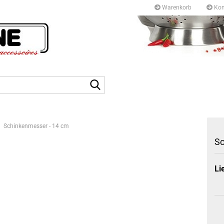
Warenkorb
Kon
Kurfürstendamm 97/9
10709 Berlin
Suche...
Tel: +49 30327 55 80
E-mail: info@topf-pfann
Schinkenmesser - 14 cm
Sc
Li