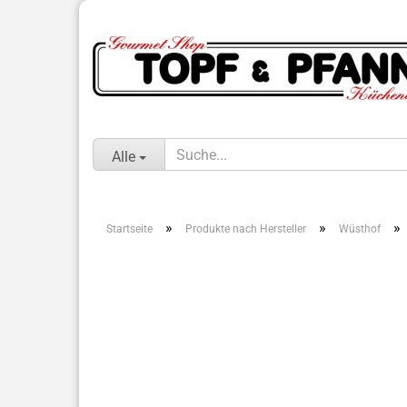
Alle
»
»
»
Startseite
Produkte nach Hersteller
Wüsthof