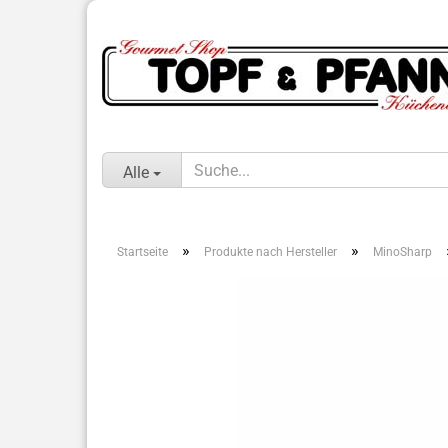
Alle
»
»
Startseite
Produkte nach Hersteller
MinoSharp