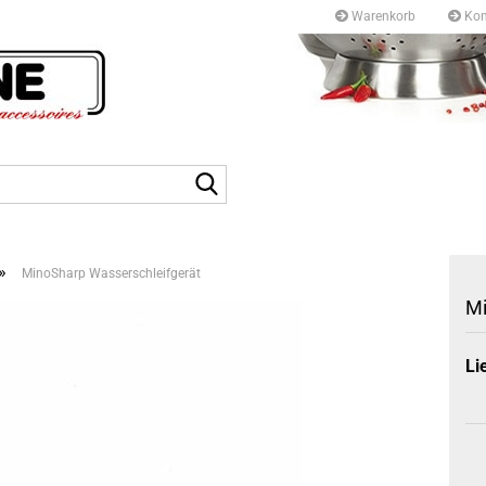
Warenkorb
Kon
Kurfürstendamm 97/9
10709 Berlin
Suche...
Tel: +49 30327 55 80
E-mail: info@topf-pfann
»
MinoSharp Wasserschleifgerät
Mi
Li