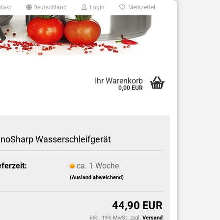
takt
Deutschland
Login
Merkzettel
8
Ihr Warenkorb
0,00 EUR
e.de
noSharp Wasserschleifgerät
eferzeit:
ca. 1 Woche
(Ausland abweichend)
44,90 EUR
inkl. 19% MwSt. zzgl.
Versand