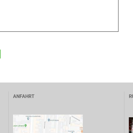
ANFAHRT
R