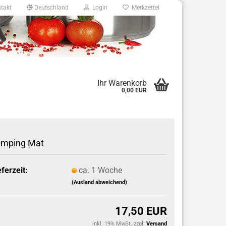
takt
Deutschland
Login
Merkzettel
8
Ihr Warenkorb
0,00 EUR
e.de
amping Mat
eferzeit:
ca. 1 Woche
(Ausland abweichend)
17,50 EUR
inkl. 19% MwSt. zzgl.
Versand