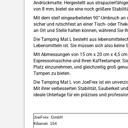
Andrückmatte. Hergestellt aus strapazierfähi
von 8 mm, bietet sie eine noch größere Stabil
Mit dem steif eingearbeiteten 90°-Umbruch an d
sicher und rutschfest an einer Tisch- oder The
an Ort und Stelle halten können, während Sie I
Die Tamping Mat L besteht aus lebensmittelech
Lebensmitteln ist. Sie müssen sich also kein
Mit Abmessungen von 15 cm x 20 cm x 4,5 cm b
Espressomaschine und Ihren Kaffeetamper. Sie 
Platz einzunehmen, und gleichzeitig groß genu
Tampen zu bieten.
Die Tamping Mat L von JoeFrex ist ein unverzi
Mit ihrer verbesserten Stabilität, Sauberkeit un
ideale Unterlage für ein präzises und professi
JoeFrex GmbH
Kilianstr. 154