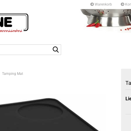
Warenkorb
Kon
Kurfürstendamm 97/9
10709 Berlin
Suche...
Tel: +49 30327 55 80
E-mail: info@topf-pfann
Tamping Mat
T
Li