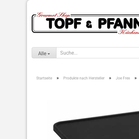
Alle
»
»
»
Startseite
Produkte nach Hersteller
Joe Frex