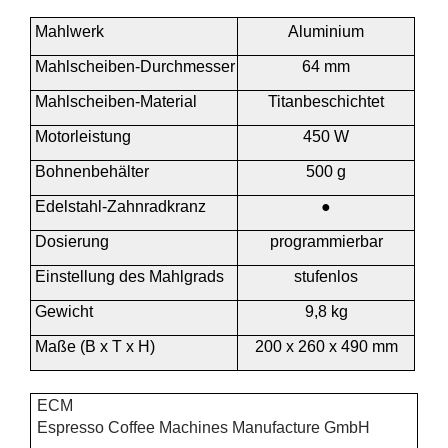
Mahlwerk
Aluminium
Mahlscheiben-Durchmesser
64 mm
Mahlscheiben-Material
Titanbeschichtet
Motorleistung
450 W
Bohnenbehälter
500 g
●
Edelstahl-Zahnradkranz
Dosierung
programmierbar
Einstellung des Mahlgrads
stufenlos
Gewicht
9,8 kg
Maße (B x T x H)
200 x 260 x 490 mm
ECM
Espresso Coffee Machines Manufacture GmbH