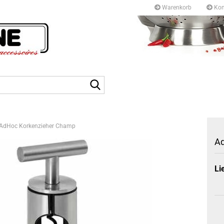
Warenkorb
Kon
Kurfürstendamm 97/9
10709 Berlin
Suche...
Tel: +49 30327 55 80
E-mail: info@topf-pfann
AdHoc Korkenzieher Champ
Ad
Li