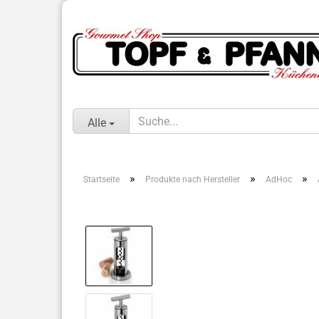
Alle
»
»
»
Startseite
Produkte nach Hersteller
AdHoc