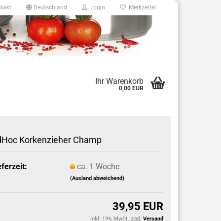
takt
Deutschland
Login
Merkzettel
8
Ihr Warenkorb
0,00 EUR
e.de
Hoc Korkenzieher Champ
eferzeit:
ca. 1 Woche
(Ausland abweichend)
39,95 EUR
inkl. 19% MwSt. zzgl.
Versand