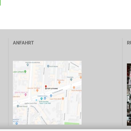
ANFAHRT
R